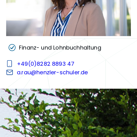
Finanz- und Lohnbuchhaltung
+49(0)8282 8893 47
a.rau@henzler-schuler.de