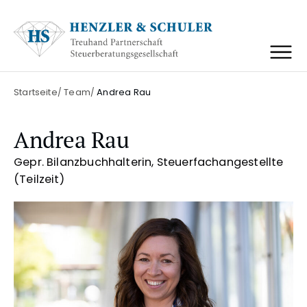
Zum
Zum
Inhalt
Hauptmenü
springen
springen
Menü öffnen
Startseite
Team
Andrea Rau
Andrea Rau
Gepr. Bilanzbuchhalterin, Steuerfachangestellte
(Teilzeit)