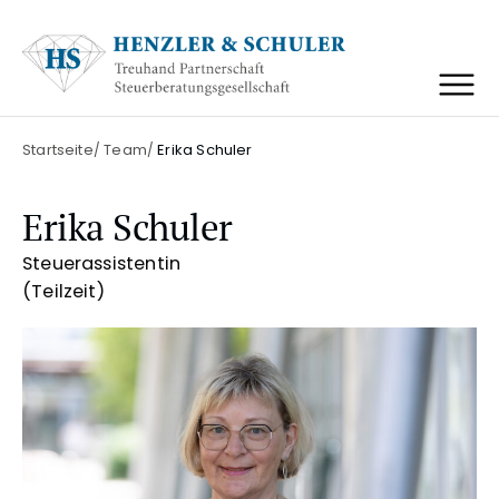
Zum
Zum
Inhalt
Hauptmenü
springen
springen
Menü öffnen
Startseite
Team
Erika Schuler
Erika Schuler
Steuerassistentin
(Teilzeit)